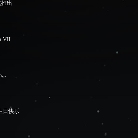
 正式推出
n VII
...
d生日快乐