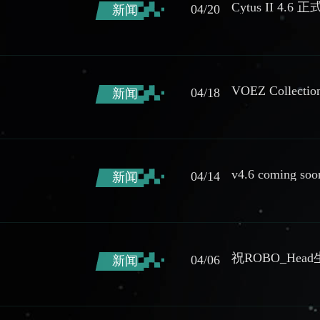
Cytus II 4.6
04/20
新闻
VOEZ Collectio
04/18
新闻
v4.6 coming soon
04/14
新闻
祝ROBO_Hea
04/06
新闻