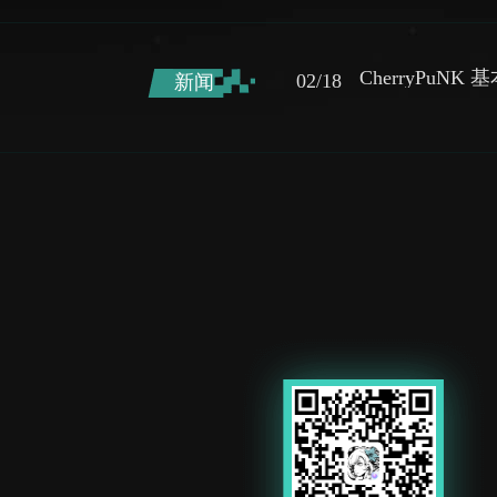
CherryPuNK
02/18
新闻